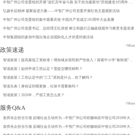
中智广州公司党委组织开展“追忆百年奋斗路 实干担当建新功”庆祝建党105周年 主题党日活动
弘扬长征精神 凝聚奋进力量——中智广州公司党委开展红色主题观影活动
中智广州公司党委组织集中观看庆祝 中国共产党成立105周年大会直播
中智广州公司党委书记、总经理王红讲授 树立和践行正确政绩观学习教育专题党课
中智集团组织参加中国出海企业国际化人才供需对接活动
>More
政策速递
智读政策丨提高最低工资标准！增加城乡居民财产性收入！探索中小学“春秋假”与家长带薪年休假衔接…国家发改委最新发布
智读政策丨如何申请工伤认定？需提交哪些材料？
智读政策丨工伤认定中的“三工”原则是什么，你了解吗？
智读头条丨身份证到期更换，社保卡需要换吗？
智读政策丨2026年，产假工资怎么发？
>More
服务Q&A
发挥央企担当引领 反哺社会主动作为 --中智广州公司积极响应中智公司2018年大型慈善捐赠活动
发挥央企担当引领 反哺社会主动作为 --中智广州公司积极响应中智公司2018年大型慈善捐赠活动