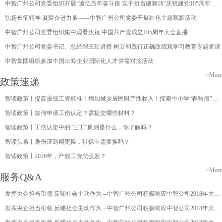
中智广州公司党委组织开展“追忆百年奋斗路 实干担当建新功”庆祝建党105周年 主题党日活动
弘扬长征精神 凝聚奋进力量——中智广州公司党委开展红色主题观影活动
中智广州公司党委组织集中观看庆祝 中国共产党成立105周年大会直播
中智广州公司党委书记、总经理王红讲授 树立和践行正确政绩观学习教育专题党课
中智集团组织参加中国出海企业国际化人才供需对接活动
>More
政策速递
智读政策丨提高最低工资标准！增加城乡居民财产性收入！探索中小学“春秋假”与家长带薪年休假衔接…国家发改委最新发布
智读政策丨如何申请工伤认定？需提交哪些材料？
智读政策丨工伤认定中的“三工”原则是什么，你了解吗？
智读头条丨身份证到期更换，社保卡需要换吗？
智读政策丨2026年，产假工资怎么发？
>More
服务Q&A
发挥央企担当引领 反哺社会主动作为 --中智广州公司积极响应中智公司2018年大型慈善捐赠活动
发挥央企担当引领 反哺社会主动作为 --中智广州公司积极响应中智公司2018年大型慈善捐赠活动