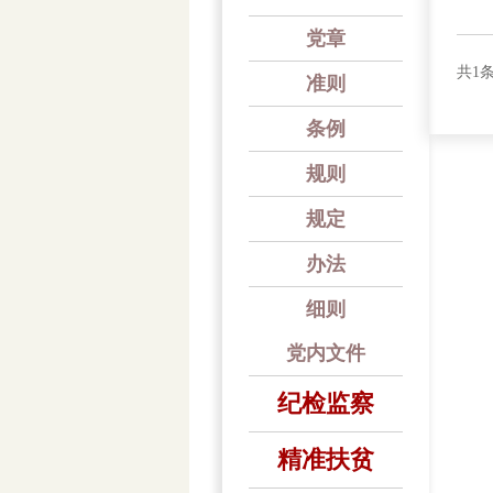
党章
共1
准则
条例
规则
规定
办法
细则
党内文件
纪检监察
精准扶贫