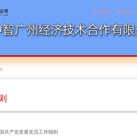
中智官网
设为首页
则
则
国共产党发展党员工作细则