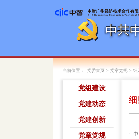
当前位置：
>
>
党委首页
党章党规
细
党组建设
细
党建动态
党建创新
中
党章党规