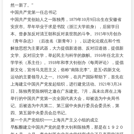
然一新了。”
中国共产党第一任总书记
中国共产党创始人之一陈独秀，1879年10月9日出生在安徽省
安庆市。早年毕业于求是书院（浙江大学前身），后留学日
本。曾参加反对清王朝和反对袁世凯的斗争。1915年9月创办
《青年杂志》 （后改名《新青年》），以进化论观点和个性
解放思想为主要武器，大力提倡新道德、反对旧道德，提倡新
文学、反对旧文学，举起民主与科学的旗帜。1916年任北京大
学学长（系主任）。1918年和李大钊创办《每周评论》，提倡
新文化，宣传马克思主义，俗称“南陈北李”。是五
•
四新文化
运动的主要领导人之一。
1920
年，在共产国际帮助下，首先在
上海建立中国共产党发起组织，进行建党活动。1921年3月24
日，陈独秀受陈炯明之邀在广东建党。7月，虽未出席在上海
举行的中国共产党第一次全国代表大会，却被选为中央局书
记。后被选为中共第二、第三届中央执行委员会委员长，第
四、第五届中央委员会总书记。
第一个共产党组织━━上海共产主义小组的成立
早酝酿建立中国共产党的是李大钊和陈独秀，那是在１９２０