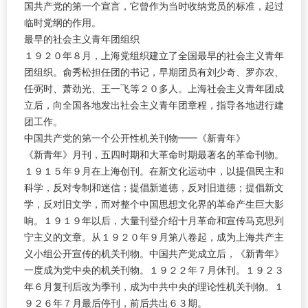
国共产党的第一个宣言，它曾作为当时收纳党员的标准，起过
临时党纲的作用。
最早的社会主义青年团组织
１９２０年８月，上海党组织建立了全国最早的社会主义青年
团组织。俞秀松担任团的书记，早期团员有刘少奇、罗亦农、
任弼时、萧劲光、王一飞等２０多人。上海社会主义青年团成
立后，向全国各地发出社会主义青年团章程，指导各地进行建
团工作。
中国共产党的第一个公开性机关刊物━━《新青年》
《新青年》月刊，五四时期和大革命时期最著名的革命刊物。
１９１５年９月在上海创刊。在新文化运动中，以提倡民主和
科学，反对专制和迷信；提倡新道德，反对旧道德；提倡新文
学，反对旧文学，而对整个中国思想文化界的革命产生巨大影
响。１９１９年以后，大量刊登介绍十月革命和宣传马克思列
宁主义的文章。从１９２０年９月第八卷起，成为上海共产主
义小组公开宣传的机关刊物。中国共产党成立后，《新青年》
一度成为党中央的机关刊物。１９２２年７月休刊。１９２３
年６月复刊后改为季刊，成为中共中央的理论性机关刊物。１
９２６年７月最后停刊，前后共出６３期。