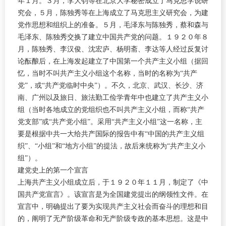
年１月。３月，李大钊等在北京大学秘密成立了马克思学说研
究会，５月，陈独秀等在上海成立了马克思主义研究会，为建
党作思想和组织上的准备。５月，毛泽东与陈独秀，蔡和森与
毛泽东、陈独秀交换了建立中国共产党的问题。１９２０年８
月，陈独秀、李汉俊、沈宏庐、杨明斋、李达等人经过反复讨
论酝酿后，在上海发起建立了中国第一个共产主义小组（据回
忆，当时不叫共产主义小组这个名称，当时的名称为“共产
党”，或“共产党临时中央”）。不久，北京、武汉、长沙、济
南、广州以及旅日、旅法勤工俭学青年中也建立了共产主义小
组（当时各地成立的党组织也不叫共产主义小组，而称“共产
党支部”或“共产党小组”。采用“共产主义小组”这一名称，主
要是根据中共一大给共产国际的报告中有“中国的共产主义组
织”、“小组”和“地方小组”的提法，故后来统称为“共产主义小
组”）。
建党史上的第一个宣言
上海共产主义小组成立后，于１９２０年１１月，制定了《中
国共产党宣言》。该宣言是为全国建党提出的纲领性文件。在
宣言中，明确提出了要为实现共产主义社会而奋斗的理想和目
的，阐明了无产阶级革命和无产阶级专政的基本思想。这是中